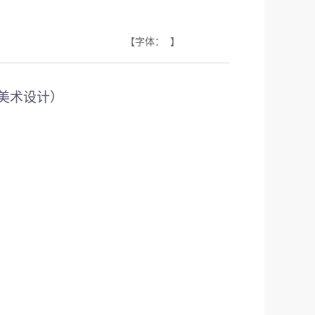
【字体： 】
 美术设计）