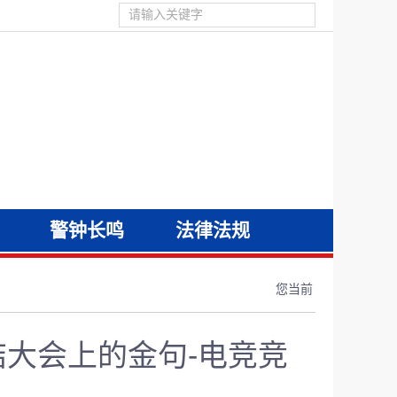
警钟长鸣
法律法规
您当前
结大会上的金句-电竞竞