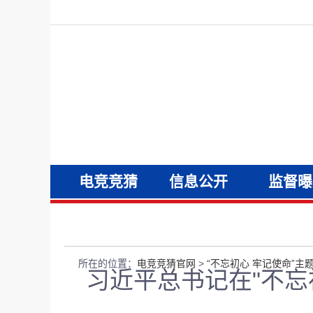
电竞竞猜
信息公开
监督曝
官网
所在的位置：
电竞竞猜官网
>
“不忘初心 牢记使命”主
习近平总书记在"不忘