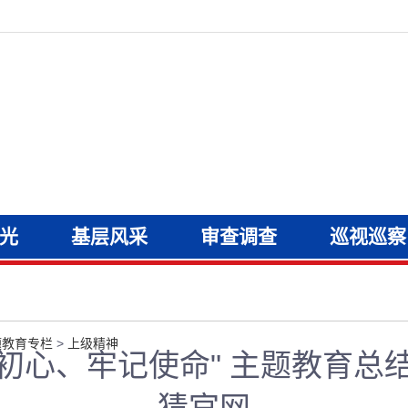
光
基层风采
审查调查
巡视巡察
题教育专栏
>
上级精神
初心、牢记使命" 主题教育总