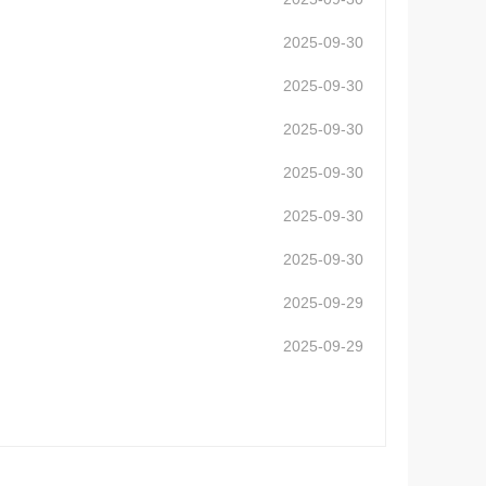
2025-09-30
2025-09-30
2025-09-30
2025-09-30
2025-09-30
2025-09-30
2025-09-29
2025-09-29