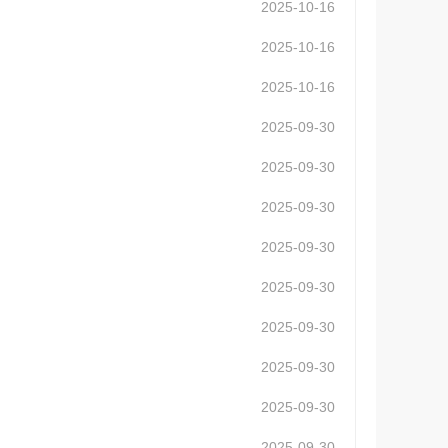
2025-10-16
2025-10-16
2025-10-16
2025-09-30
2025-09-30
2025-09-30
2025-09-30
2025-09-30
2025-09-30
2025-09-30
2025-09-30
2025-09-30