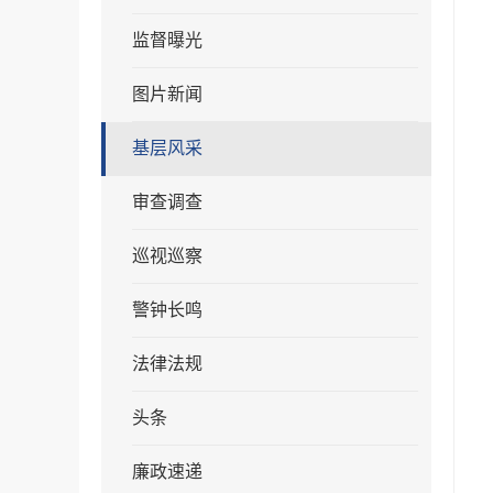
监督曝光
图片新闻
基层风采
审查调查
巡视巡察
警钟长鸣
法律法规
头条
廉政速递