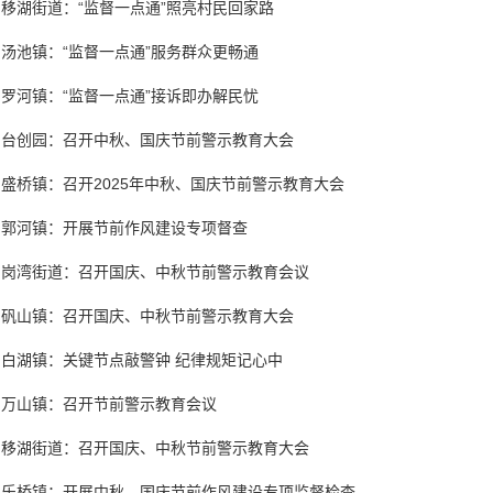
移湖街道：“监督一点通”照亮村民回家路
汤池镇：“监督一点通”服务群众更畅通
罗河镇：“监督一点通”接诉即办解民忧
台创园：召开中秋、国庆节前警示教育大会
盛桥镇：召开2025年中秋、国庆节前警示教育大会
郭河镇：开展节前作风建设专项督查
岗湾街道：召开国庆、中秋节前警示教育会议
矾山镇：召开国庆、中秋节前警示教育大会
白湖镇：关键节点敲警钟 纪律规矩记心中
万山镇：召开节前警示教育会议
移湖街道：召开国庆、中秋节前警示教育大会
乐桥镇：开展中秋、国庆节前作风建设专项监督检查