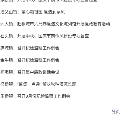
冶父山镇：童心颂祖国 廉洁润家风
同大镇：赴桐城市六尺巷廉洁文化陈列馆开展廉政教育活动
石头镇：开展中秋、国庆节前作风建设专项督查
庐城镇：召开纪检监察工作例会
金牛镇：召开纪检监察工作例会
柯坦镇：召开集中廉政谈话会议
盛桥镇：“监督一点通” 解决秋种灌溉难题
乐桥镇：召开9月份纪检监察工作例会
分页