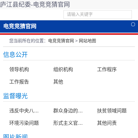
庐江县纪委-电竞竞猜官网
电竞竞猜官网
您当前所在的位置：
电竞竞猜官网
>
网站地图
信息公开
领导机构
组织机构
工作程序
工作报告
其他
监督曝光
违反中央八项规定精神问题
群众身边的腐败和作风问题
扶贫领域问题
环境污染问题
形式主义官僚主义问题
其他问责
图片新闻