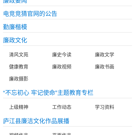
廉政要闻
电竞竞猜官网的公告
勤廉楷模
廉政文化
清风文苑
廉史今读
廉政文学
健康教育
廉政视频
廉政书画
廉政摄影
“不忘初心 牢记使命”主题教育专栏
上级精神
工作动态
学习资料
庐江县廉洁文化作品展播