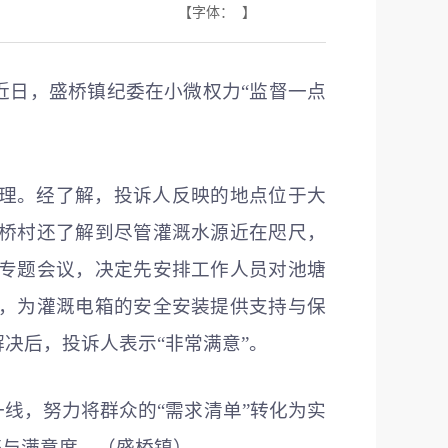
【字体： 】
近日，盛桥镇纪委在小微权力“监督一点
理。经了解，投诉人反映的地点位于大
桥村还了解到尽管灌溉水源近在咫尺，
专题会议，决定先安排工作人员对池塘
，为灌溉电箱的安全安装提供支持与保
决后，投诉人表示“非常满意”。
线，努力将群众的“需求清单”转化为实
感与满意度。（盛桥镇）