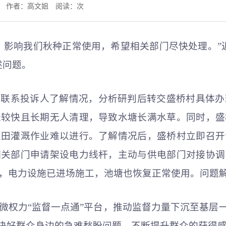
监察网 作者：高文姐 阅读：
次
，影响我们秋种正常使用，希望相关部门尽快处理。”
述问题。
，联系投诉人了解情况，分析研判后转交盛桥村具体办
长较快且长期无人清理，导致水塘长满水草。同时，盛
农田灌溉作业难以进行。了解情况后，盛桥村立即召开
相关部门申请架设电力线杆，主动与供电部门对接协调
，电力设施已进场施工，池塘也恢复正常使用。问题解
微权力“监督一点通”平台，推动监督力量下沉至基层一
解决好群众身边的急难愁盼问题，不断提升群众的获得