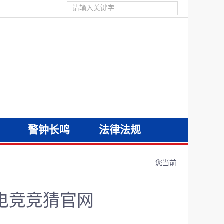
警钟长鸣
法律法规
您当前
-电竞竞猜官网