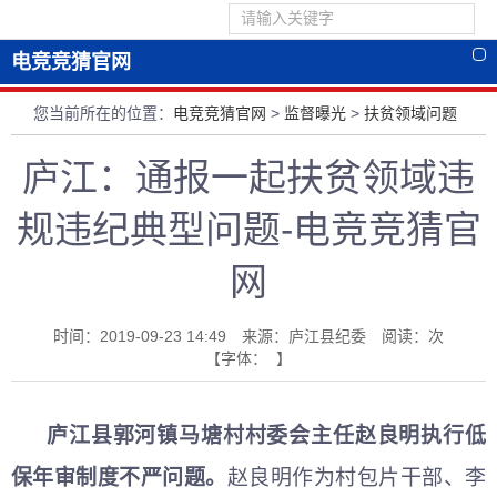
电竞竞猜官网
您当前所在的位置：
电竞竞猜官网
>
监督曝光
>
扶贫领域问题
庐江：通报一起扶贫领域违
规违纪典型问题-电竞竞猜官
网
时间：2019-09-23 14:49 来源：庐江县纪委 阅读：
次
【字体： 】
庐江县郭河镇马塘村村委会主任赵良明执行低
保年审制度不严问题。
赵良明作为村包片干部、李