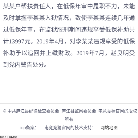
某某户帮扶责任人，在低保年审中履职不力，未能
及时掌握李某某入狱情况，致使李某某连续几年通
过低保年审，在监狱服刑期间违规享受低保补助共
计13997元。2019年4月，对李某某违规享受的低保
补助予以追回并上缴财政。2019年7月，赵良明受
到党内警告处分。
© 中共庐江县纪律检查委员会 庐江县监察委员会
电竞竞猜官网的版权
所有
icp备案：
电竞竞猜官网的技术支持：
网站地图