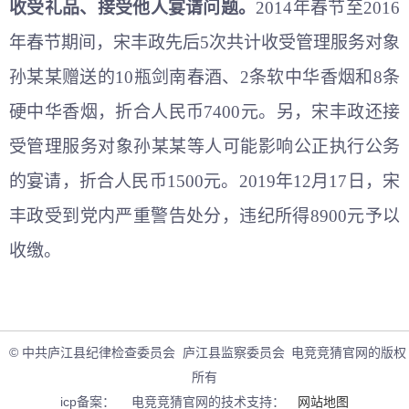
收受礼品、接受他人宴请问题。
2014年春节至2016
年春节期间，宋丰政先后5次共计收受管理服务对象
孙某某赠送的10瓶剑南春酒、2条软中华香烟和8条
硬中华香烟，折合人民币7400元。另，宋丰政还接
受管理服务对象孙某某等人可能影响公正执行公务
的宴请，折合人民币1500元。2019年12月17日，宋
丰政受到党内严重警告处分，违纪所得8900元予以
收缴。
© 中共庐江县纪律检查委员会 庐江县监察委员会
电竞竞猜官网的版权
所有
icp备案：
电竞竞猜官网的技术支持：
网站地图