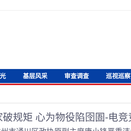
光
基层风采
审查调查
巡视巡察
家破规矩 心为物役陷囹圄-电竞