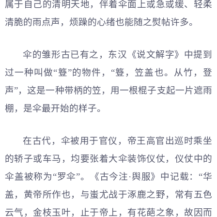
属于自己的清明天地，伴着伞面上或急或缓、轻柔
清脆的雨点声，烦躁的心绪也能随之熨帖许多。
伞的雏形古已有之，东汉《说文解字》中提到
过一种叫做“簦”的物件，“簦，笠盖也。从竹，登
声”，这是一种带柄的笠，用一根棍子支起一片遮雨
棚，是伞最开始的样子。
在古代，伞被用于官仪，帝王高官出巡时乘坐
的轿子或车马，均要张着大伞装饰仪仗，仪仗中的
伞盖被称为“罗伞”。《古今注·舆服》中记载：“华
盖，黄帝所作也，与蚩尤战于涿鹿之野，常有五色
云气，金枝玉叶，止于帝上，有花葩之象，故因而