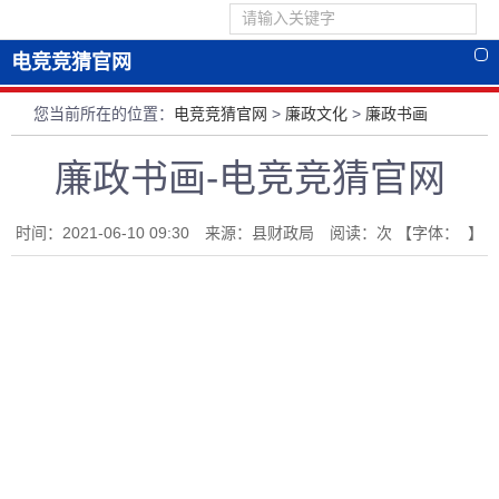
电竞竞猜官网
您当前所在的位置：
电竞竞猜官网
>
廉政文化
>
廉政书画
廉政书画-电竞竞猜官网
时间：2021-06-10 09:30 来源：县财政局 阅读：
次
【字体： 】