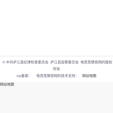
© 中共庐江县纪律检查委员会 庐江县监察委员会
电竞竞猜官网的版权
所有
icp备案：
电竞竞猜官网的技术支持：
网站地图
网站地图