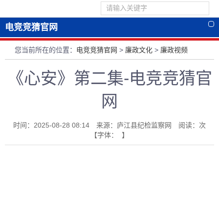
电竞竞猜官网
您当前所在的位置：
电竞竞猜官网
>
廉政文化
>
廉政视频
《心安》第二集-电竞竞猜官
网
时间：2025-08-28 08:14 来源：庐江县纪检监察网 阅读：
次
【字体： 】