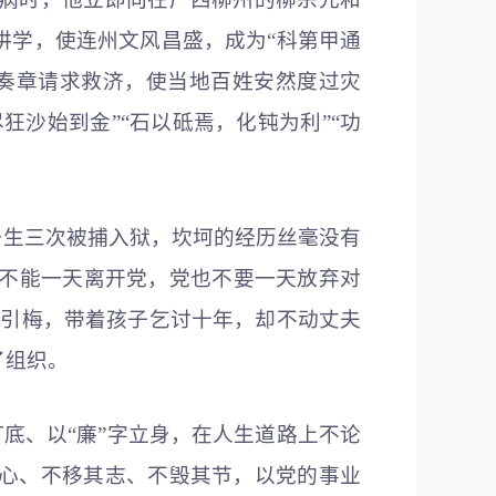
讲学，使连州文风昌盛，成为“科第甲通
奏章请求救济，使当地百姓安然度过灾
狂沙始到金”“石以砥焉，化钝为利”“功
一生三次被捕入狱，坎坷的经历丝毫没有
我不能一天离开党，党也不要一天放弃对
朱引梅，带着孩子乞讨十年，却不动丈夫
了组织。
打底、以“廉”字立身，在人生道路上不论
心、不移其志、不毁其节，以党的事业