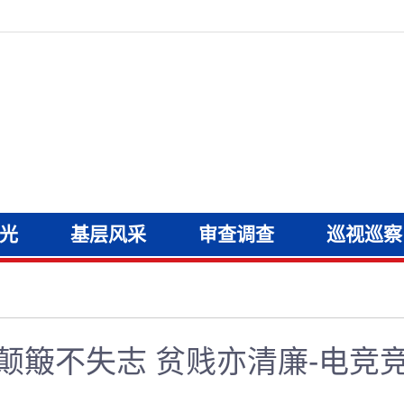
光
基层风采
审查调查
巡视巡察
颠簸不失志 贫贱亦清廉-电竞