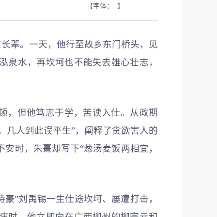
【字体： 】
族长辈。一天，他行至故乡东门桥头，见
泓泉水，再坎坷也不能失去雄心壮志，
困顿，但他笃志于学，苦读入仕。从政期
，几人到此误平生”，阐释了贪欲害人的
不安时，朱熹却写下“葱汤麦饭两相宜，
“诗豪”刘禹锡一生仕途坎坷、屡遭打击，
病时，他立即向在广西柳州的柳宗元和