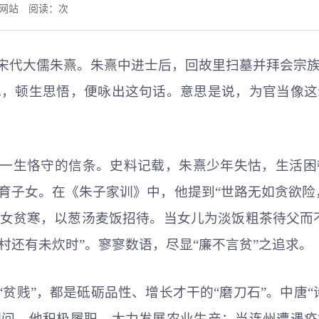
监委网站 阅读：
次
自宋代大儒朱熹。朱熹中进士后，回故里扫墓并拜会宗
水，顿生思悟，便咏出这句话。意思是说，为官当像这
熹一生恪守的信条。史料记载，朱熹少年失怙，生活
育子女。在《朱子家训》中，他提到“世路无如贪欲险
女贫寒，以葱汤麦饭招待。当女儿为淡饭粗茶待父而
村还有未炊时”。寥寥数语，尽显“廉不言贫”之追求。
“贫贱”，都是砥砺品性、增长才干的“磨刀石”。中唐
期间，他积极履职，大力发展农业生产；当连州遭遇疫