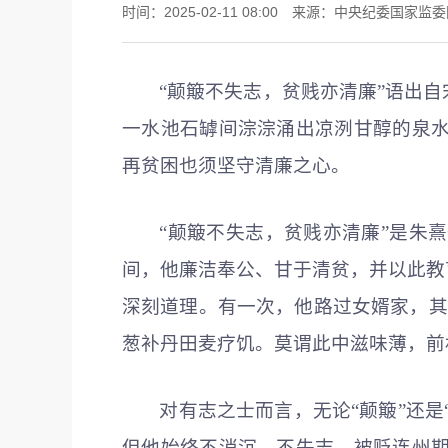
时间：2025-02-11 08:00 来源：中央纪委国家
“颠簸不失志，贫贱亦清廉”语出
一水池石罅间淙淙涌出凉洌甘醇的泉
再贫困也须坚守清廉之心。
“颠簸不失志，贫贱亦清廉”是朱
间，他廉洁奉公、甘于清贫，并以此教
深刻道理。有一次，他路过女婿家，其
葱补丹田麦疗饥。莫谓此中滋味薄，前
对有志之士而言，无论“颠簸”还是
但他始终不消沉、不失志。被贬连州