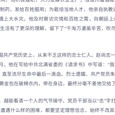
制药，发给百姓服用；为栽培当地人才，他亲自执教
正遇上大水灾。他及时察访灾情和百姓之需，向朝廷上
生活有了更深的理解，留下了“千淘万漉虽辛苦，吹尽
中国共产党历史上，从来不乏这样的志士仁人。赵尚志
年3月，他在写给中共北满省委的《请求书》中写道：“
，直至流尽生命中最后一滴血。烈士遗孀、共产党员
黄金包在破棉衣内，带在身边，最终分毫不差地交给
，越能看清一个人的气节操守。党员干部当以“志”字
论遭遇什么样的困难，都要坚定理想信念，始终不改其