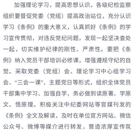
加强理论学习，提高思想认识。各级纪检监察
组织要督促党委（党组）提高政治站位，充分认识
学习《条例》的重大意义，认真抓好《条例》的学
习宣传贯彻，对违反党纪问题，发现一起坚决查处
一起，切实维护纪律的刚性、严肃性。要把《条
例》纳入党员干部培训必修课，增强遵规守纪的自
觉。采取党委（党组）会、理论学习中心组学习
会、“三会一课”、主题党日等形式，组织全体党员
干部集中学习、加强自学，务必做到读原著、学原
文、悟原理。积极关注中纪委网站等官媒刊发的
《条例》全文及解读，及时在单位官方网站、微信
公众号、微博等媒介进行转发，营造浓厚宣传氛