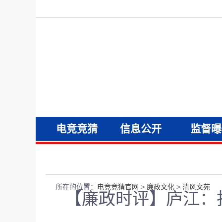
电竞竞猜
信息公开
监督曝
官网
所在的位置：
电竞竞猜官网
>
廉政文化
>
清风文苑
【廉政时评】庐江：