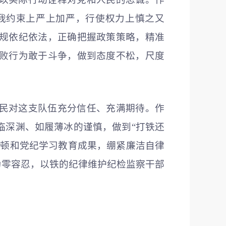
我约束上严上加严，行使权力上慎之又
规依纪依法，正确把握政策策略，精准
败行为敢于斗争，做到态度不松，尺度
民对这支队伍充分信任、充满期待。作
临深渊、如履薄冰的谨慎，做到“打铁还
整顿和党纪学习教育成果，绷紧廉洁自律
为零容忍，以铁的纪律维护纪检监察干部