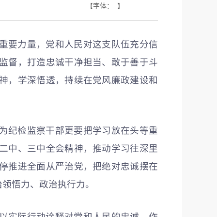
【字体： 】
重要力量，党和人民对这支队伍充分信
监督，打造忠诚干净担当、敢于善于斗
神，学深悟透，持续在党风廉政建设和
为纪检监察干部更要把学习放在头等重
二中、三中全会精神，推动学习往深里
停推进全面从严治党，把绝对忠诚摆在
治领悟力、政治执行力。
以实际行动诠释对党和人民的忠诚。作