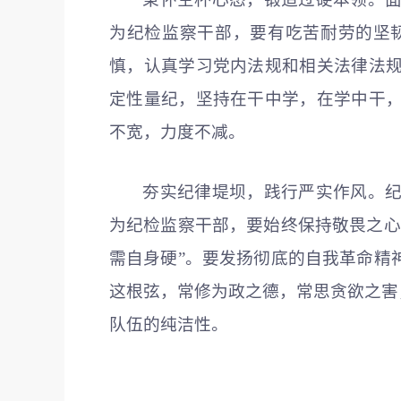
为纪检监察干部，要有吃苦耐劳的坚
慎，认真学习党内法规和相关法律法
定性量纪，坚持在干中学，在学中干
不宽，力度不减。
夯实纪律堤坝，践行严实作风。
为纪检监察干部，要始终保持敬畏之心
需自身硬”。要发扬彻底的
自我革命
精
这根弦，常修为政之德，常思贪欲之害
队伍的纯洁性。