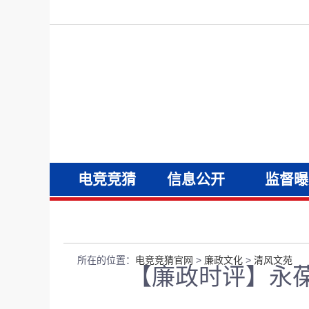
电竞竞猜
信息公开
监督曝
官网
所在的位置：
电竞竞猜官网
>
廉政文化
>
清风文苑
【廉政时评】永葆