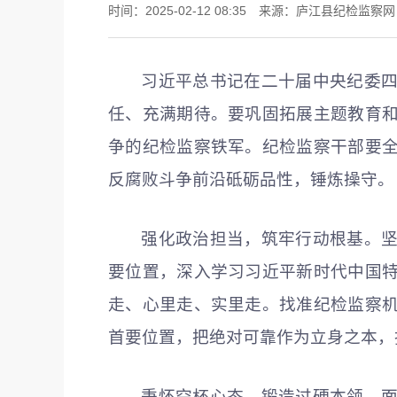
时间：2025-02-12 08:35 来源：庐江县纪检监察
习
近平
总书记在二十届中央纪委
任、充满期待。要巩固拓展主题教育
争的纪检监察铁军。纪检监察干部要
反腐败斗争前沿砥砺品性，锤炼操守。
强化政治担当，筑牢行动根基。
要位置，深入学习习
近平
新时代中国
走、心里走、实里走。找准纪检监察
首要位置，把绝对可靠作为立身之本，
秉怀空杯心态，锻造过硬本领。