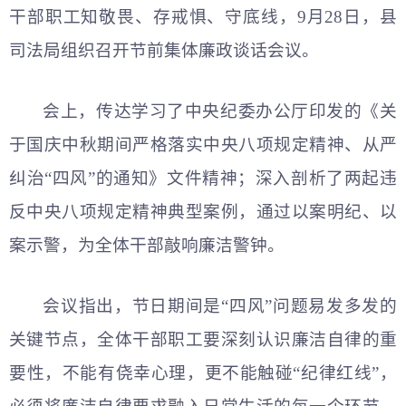
干部职工知敬畏、存戒惧、守底线，9月28日，县
司法局组织召开节前集体廉政谈话会议。
会上，传达学习了中央纪委办公厅印发的《关
于国庆中秋期间严格落实中央八项规定精神、从严
纠治“四风”的通知》文件精神；深入剖析了两起违
反中央八项规定精神典型案例，通过以案明纪、以
案示警，为全体干部敲响廉洁警钟。
会议指出，节日期间是“四风”问题易发多发的
关键节点，全体干部职工要深刻认识廉洁自律的重
要性，不能有侥幸心理，更不能触碰“纪律红线”，