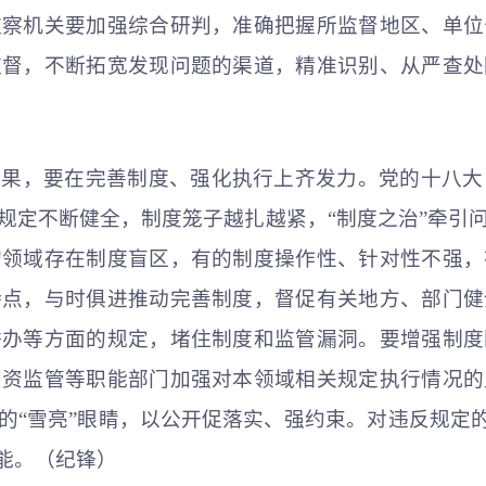
监察机关要加强综合研判，准确把握所监督地区、单位
监督，不断拓宽发现问题的渠道，精准识别、从严查处
成果，要在完善制度、强化执行上齐发力。党的十八大
规定不断健全，制度笼子越扎越紧，“制度之治”牵引
的领域存在制度盲区，有的制度操作性、针对性不强，
特点，与时俱进推动完善制度，督促有关地方、部门健
举办等方面的规定，堵住制度和监管漏洞。要增强制度
国资监管等职能部门加强对本领域相关规定执行情况的
的“雪亮”眼睛，以公开促落实、强约束。对违反规定的
能。（纪锋）