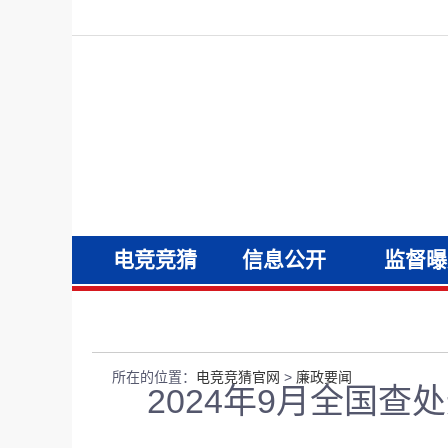
电竞竞猜
信息公开
监督曝
官网
所在的位置：
电竞竞猜官网
>
廉政要闻
2024年9月全国查