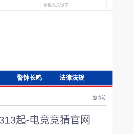
警钟长鸣
法律法规
您当前
313起-电竞竞猜官网