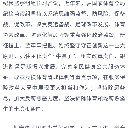
纪检监察组组长习骅说，近年来，驻国家体育总局
纪检监察组坚持以系统思维强监督、防风险、保备
战、促改革，聚焦奥运备战、足球改革发展、体育
协会改革、防范化解风险等重点强化政治监督。新
征程上，要牢牢把握、始终坚守守正创新这一重大
原则，抓住主体责任“牛鼻子”、压实改革责任，跟
进监督足球振兴发展、完善全民健身公共服务体
系、改革竞技体育管理体制等重点事项，在服务保
障改革大局中展现更大担当和作为；坚持除恶务
尽，加大反腐惩恶力度，坚决铲除体育领域腐败滋
生的土壤和条件。