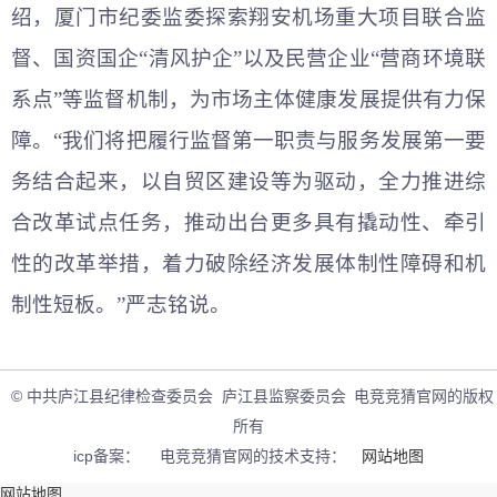
绍，厦门市纪委监委探索翔安机场重大项目联合监
督、国资国企“清风护企”以及民营企业“营商环境联
系点”等监督机制，为市场主体健康发展提供有力保
障。“我们将把履行监督第一职责与服务发展第一要
务结合起来，以自贸区建设等为驱动，全力推进综
合改革试点任务，推动出台更多具有撬动性、牵引
性的改革举措，着力破除经济发展体制性障碍和机
制性短板。”严志铭说。
© 中共庐江县纪律检查委员会 庐江县监察委员会
电竞竞猜官网的版权
所有
icp备案：
电竞竞猜官网的技术支持：
网站地图
网站地图