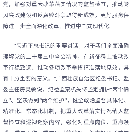
党，加强对重大改革落实情况的监督检查，推动党
风廉政建设和反腐败斗争取得新成效，更好服务保
障进一步全面深化改革、推进中国式现代化。
“习
近平
总书记的重要讲话，对于我们全面准确
理解
党的二十
届三中全会精神，在新征程上推动改
革行稳致远、推动各项改革举措精准落地见效，具
有十分重要的意义。”广西壮族自治区纪委书记、监
委主任房灵敏说，纪检监察机关将坚定拥护
“两个确
立”
、坚决做到
“两个维护”
，健全政治监督具体化、
精准化、常态化机制，把重大改革落实情况纳入监
督检查和巡视巡察内容，强化对重点岗位、重点领