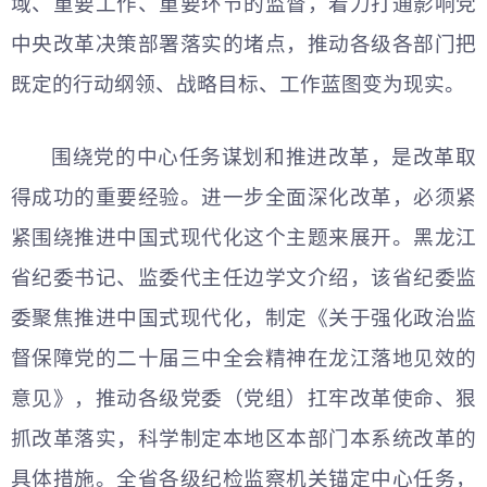
域、重要工作、重要环节的监督，着力打通影响党
中央改革决策部署落实的堵点，推动各级各部门把
既定的行动纲领、战略目标、工作蓝图变为现实。
围绕党的中心任务谋划和推进改革，是改革取
得成功的重要经验。进一步全面深化改革，必须紧
紧围绕推进中国式现代化这个主题来展开。黑龙江
省纪委书记、监委代主任边学文介绍，该省纪委监
委聚焦推进中国式现代化，制定《关于强化政治监
督保障
党的二十
届三中全会精神在龙江落地见效的
意见》，推动各级党委（党组）扛牢改革使命、狠
抓改革落实，科学制定本地区本部门本系统改革的
具体措施。全省各级纪检监察机关锚定中心任务，