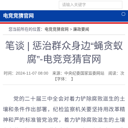
电竞竞猜官网
您当前所在的位置：
电竞竞猜官网
>
廉政要闻
笔谈 | 惩治群众身边“蝇贪蚁
腐”-电竞竞猜官网
时间：2024-11-07 08:00 来源：中央纪委国家监委网站 阅读：
次
【字体： 】
党的二十
届三中全会对着力铲除腐败滋生的土
壤和条件作出部署，纪检监察机关要坚持用改革精
神和严的标准管党治党，着力铲除腐败滋生的土壤