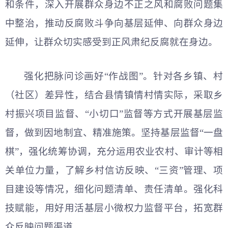
和条件，深入开展群众身边不正之风和腐败问题集
中整治，推动反腐败斗争向基层延伸、向群众身边
延伸，让群众切实感受到正风肃纪反腐就在身边。
强化把脉问诊画好“作战图”。针对各乡镇、村
（社区）差异性，结合县情镇情村情实际，采取乡
村振兴项目监督、“小切口”监督等方式开展基层监
督，做到因地制宜、精准施策。坚持基层监督“一盘
棋”，强化统筹协调，充分运用农业农村、审计等相
关单位力量，了解乡村信访反映、“三资”管理、项
目建设等情况，细化问题清单、责任清单。强化科
技赋能，用好用活基层小微权力监督平台，拓宽群
众反映问题渠道。