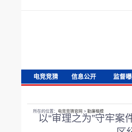
电竞竞猜
信息公开
监督曝
官网
所在的位置：
电竞竞猜官网
>
勤廉楷模
以“审理之为”守牢