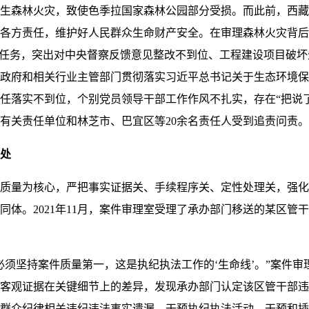
发生森林火灾，致使色季拉国家森林公园部分受损。而此前，西
各方责任，维护好人民群众生命财产安全。在审理森林火灾背后
标任务，突出对中央督察反馈意见整改不到位、工程建设项目破
政府和相关行业主管部门贯彻落实习
近平
总书记关于生态环境保
任落实不到位，个别党员领导干部工作作风不扎实，存在“把说
有关责任单位和林芝市、巴宜区等20余名责任人受到追责问责。
处
量为核心，严把事实证据关、手续程序关、定性处理关，强化
同体。2021年11月，案件审理室受理了承办部门移送的某区管
坚持案件质量第一，这是执纪执法工作的‘生命线’。”案件审
客观证据在关键细节上的差异，发现承办部门认定该区管干部违
群众纪律相关违纪违法事实遗漏，干预执纪执法活动、干预和插