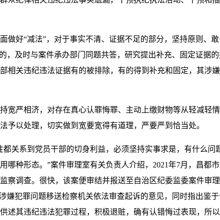
好“减法”，对于事实不清、证据不足的部分，坚持原则、敢于
分的，及时与案件承办部门同题共答，研究提出补充、固定证据
部相关违纪违法证据有的被排除，有的得到补充和固定，其涉嫌
宽严相济，对存在真心认罪悔罪、主动上缴财物等从轻减轻情
法予以处理，切实做到宽要宽得有道理，严要严到恰当处。
都关系到党员干部的切身利益，必须坚持实事求是，有什么问
用哪种形态。”案件审理室有关负责人介绍，2021年7月，昌都
监察调查。很快，该案便审结并报送至自治区纪委监委案件审理
其涉嫌犯罪问题移送检察机关依法审查起诉的意见，同时指出鉴
供述其违纪违法犯罪过程，积极退赃，确有认错悔过表现，所以