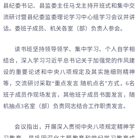
县纪委书记、县监委主任马戈主持开班式和集中交
流研讨暨县纪委监委理论学习中心组学习会议并讲
话。委班子成员、机关各室（部）负责人参会。
读书班坚持领导领学、集中学习、个人自学相
结合，深入学习习
近平
总书记关于加强党的作风建
设的重要论述和中央八项规定及其实施细则精神
等，交流研讨采取“重点发言 随机点名”方式，6名
班子成员作现场发言，其他班子成员书面发言，随
机抽点3名室（部）负责同志结合工作职责发言。
会议指出，开展深入贯彻中央八项规定精神学