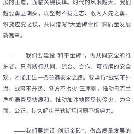
展的正道，面临关键抉择。时代的风浪越大，我们
越要勇立潮头，以坚韧不拔之志、敢为人先之勇、
识变应变之谋，共同谱写“大金砖合作”高质量发展
新篇章。
——我们要建设“和平金砖”，做共同安全的维
护者。只有践行共同、综合、合作、可持续的安全
观，才能走出一条普遍安全之路。要坚持“战场不外
溢、战事不升级、各方不拱火”三原则，推动乌克兰
危机局势尽快缓和。推动加沙地区尽快停火，为全
面、公正、持久解决巴勒斯坦问题不懈努力。
——我们要建设“创新金砖”，做高质量发展的