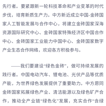
先行者。要紧跟新一轮科技革命和产业变革的时代
步伐，培育新质生产力。中方新近成立中国-金砖国
家人工智能发展与合作中心，将建立金砖国家深海
资源国际研究中心、金砖国家特殊经济区中国合作
中心、金砖国家工业能力中国中心、金砖国家数字
产业生态合作网络，欢迎各方积极参与。
——我们要建设“绿色金砖”，做可持续发展的
践行者。中国电动汽车、锂电池、光伏产品等优质
产能，为世界绿色发展提供了重要助力。中方愿同
金砖国家拓展绿色产业、清洁能源以及绿色矿产合
作，推动全产业链“绿色化”发展，充实合作“含绿