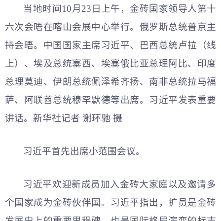
当地时间10月23日上午，金砖国家领导人第十
六次会晤在喀山会展中心举行。俄罗斯总统普京主
持会晤。中国国家主席习
近平
、巴西总统卢拉（线
上）、埃及总统塞西、埃塞俄比亚总理阿比、印度
总理莫迪、伊朗总统佩泽希齐扬、南非总统拉马福
萨、阿联酋总统穆罕默德等出席。习
近平
发表重要
讲话。新华社记者 谢环驰 摄
习
近平
首先出席小范围会议。
习
近平
欢迎新成员加入金砖大家庭以及邀请多
个国家成为金砖伙伴国。习
近平
指出，扩员是金砖
发展史上的重要里程碑，也是国际格局演变的标志