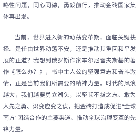
略性问题，同心同德，勇毅前行，推动金砖国家集
体再出发。
当前，世界进入新的动荡变革期，面临关键抉
择。是任由世界动荡不安，还是推动其重回和平发
展的正道？我想到俄罗斯作家车尔尼雪夫斯基的著
作《怎么办？》，书中主人公的坚强意志和奋斗激
情，正是当前我们所需要的精神力量。时代的风浪
越大，我们越要勇立潮头，以坚韧不拔之志、敢为
人先之勇、识变应变之谋，把金砖打造成促进“全球
南方”团结合作的主要渠道、推动全球治理变革的先
锋力量。