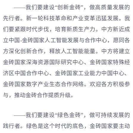
——我们要建设“创新金砖”，做高质量发展的
先行者。新一轮科技革命和产业变革迅猛发展。我
们要紧跟时代步伐，培育新质生产力。中方新近成
立中国-金砖国家人工智能发展与合作中心，愿同各
方深化创新合作，释放人工智能能量。中方将建立
金砖国家深海资源国际研究中心、金砖国家特殊经
济区中国合作中心、金砖国家工业能力中国中心、
金砖国家数字产业生态合作网络。欢迎各方积极参
与，推动金砖合作提质升级。
——我们要建设“绿色金砖”，做可持续发展的
践行者。绿色是这个时代的底色，金砖国家要主动