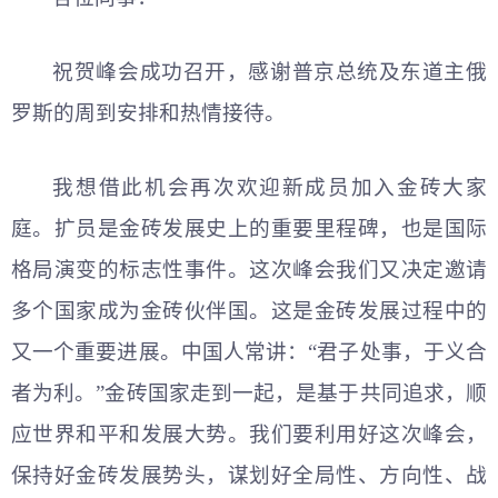
祝贺峰会成功召开，感谢普京总统及东道主俄
罗斯的周到安排和热情接待。
我想借此机会再次欢迎新成员加入金砖大家
庭。扩员是金砖发展史上的重要里程碑，也是国际
格局演变的标志性事件。这次峰会我们又决定邀请
多个国家成为金砖伙伴国。这是金砖发展过程中的
又一个重要进展。中国人常讲：“君子处事，于义合
者为利。”金砖国家走到一起，是基于共同追求，顺
应世界和平和发展大势。我们要利用好这次峰会，
保持好金砖发展势头，谋划好全局性、方向性、战