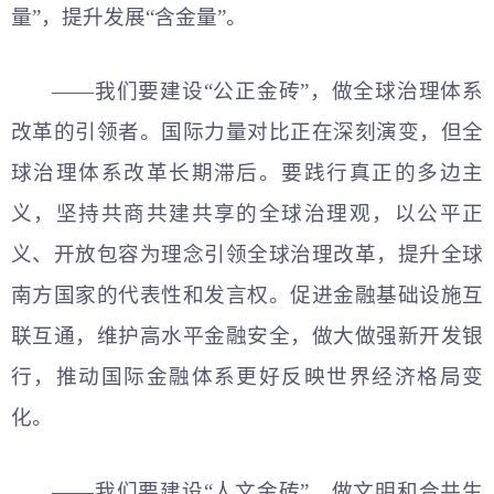
量”，提升发展“含金量”。
——我们要建设“公正金砖”，做全球治理体系
改革的引领者。国际力量对比正在深刻演变，但全
球治理体系改革长期滞后。要践行真正的多边主
义，坚持共商共建共享的全球治理观，以公平正
义、开放包容为理念引领全球治理改革，提升全球
南方国家的代表性和发言权。促进金融基础设施互
联互通，维护高水平金融安全，做大做强新开发银
行，推动国际金融体系更好反映世界经济格局变
化。
——我们要建设“人文金砖”，做文明和合共生