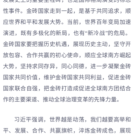
性事件。金砖国家走到一起，是基于共同追求，顺
应世界和平和发展大势。当前，世界百年变局加速
演进，既有多极化的新局，也有“新冷战”的危局。
金砖国家要把握历史机遇，展现历史主动，坚守开
放包容、合作共赢的初心使命，顺应全球南方崛起
大势，坚持求同存异，同心同德，进一步凝聚金砖
国家共同价值，维护金砖国家共同利益，促进金砖
国家联合自强，把金砖打造成促进全球南方团结合
作的主要渠道、推动全球治理变革的先锋力量。
习
近平
强调，世界越是动荡，我们越要高举和
平、发展、合作、共赢旗帜，淬炼金砖成色，展现