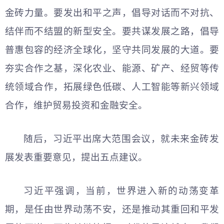
金砖力量。要发出和平之声，倡导对话而不对抗、
结伴而不结盟的新型安全。要共谋发展之路，倡导
普惠包容的经济全球化，坚守共同发展的大道。要
夯实合作之基，深化农业、能源、矿产、经贸等传
统领域合作，拓展绿色低碳、人工智能等新兴领域
合作，维护贸易投资和金融安全。
随后，习
近平
出席大范围会议，就未来金砖发
展发表重要意见，提出五点建议。
习
近平
强调，当前，世界进入新的动荡变革
期，是任由世界动荡不安，还是推动其重回和平发