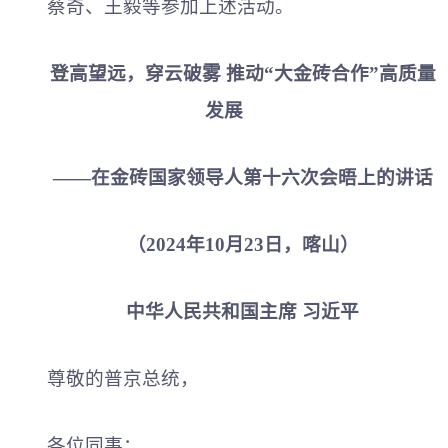
蔡奇、王毅等参加上述活动。
登高望远，穿云破雾 推动“大金砖合作”高质量
发展
——在金砖国家领导人第十六次会晤上的讲话
（2024年10月23日，喀山）
中华人民共和
国主席 习
近平
尊敬的普京总统，
各位同事：