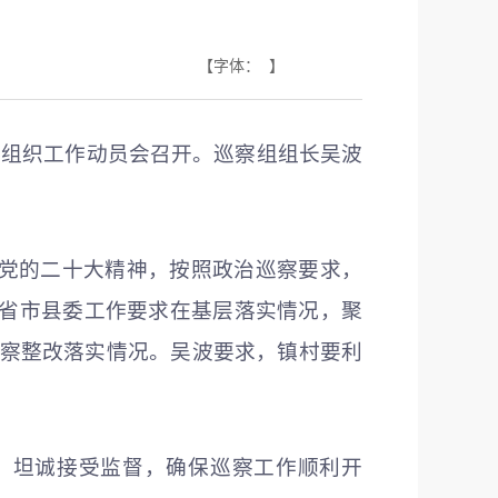
【字体： 】
党组织工作动员会召开。巡察组组长吴波
党的
二十大精神
，按照政治巡察要求，
及省市县委工作要求在基层落实情况，聚
巡察整改落实情况。吴波要求，镇村要利
，坦诚接受监督，确保巡察工作顺利开