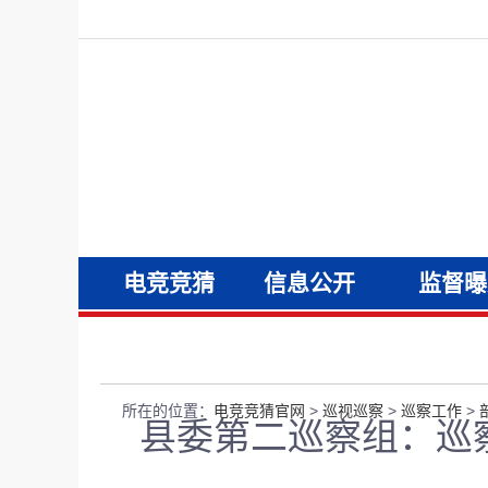
电竞竞猜
信息公开
监督曝
官网
所在的位置：
电竞竞猜官网
>
巡视巡察
>
巡察工作
>
县委第二巡察组：巡