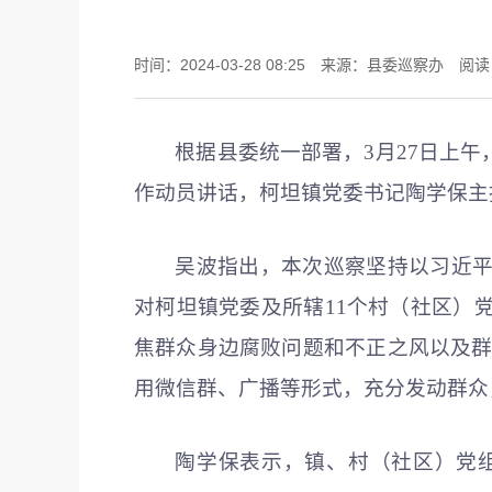
时间：2024-03-28 08:25 来源：县委巡察办 阅
根据县委统一部署，3月27日上
作动员讲话，柯坦镇党委书记陶学保主
吴波指出，本次巡察坚持以习
近
对柯坦镇党委及所辖11个村（社区）
焦群众身边腐败问题和不正之风以及群
用微信群、广播等形式，充分发动群众
陶学保表示，镇、村（社区）党