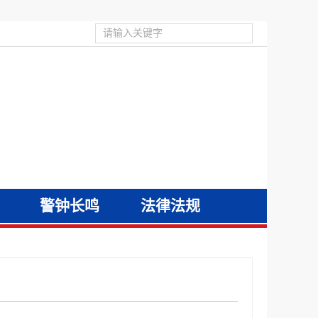
警钟长鸣
法律法规