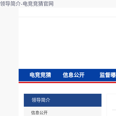
领导简介-电竞竞猜官网
电竞竞猜
信息公开
监督曝
官网
领导简介
信息公开