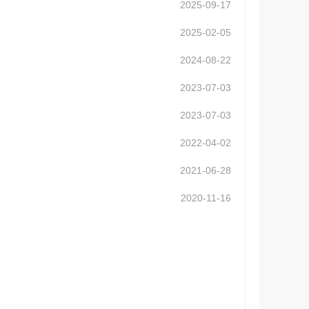
2025-09-17
2025-02-05
2024-08-22
2023-07-03
2023-07-03
2022-04-02
2021-06-28
2020-11-16